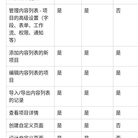
管理内容列表 - 项
是
是
否
目的高级设置（字
段、表单、工作
流、权限、通知
等）
添加内容列表的新
是
是
是
项目
编辑内容列表的项
是
是
是
目
导入/导出内容列表
是
是
是
的记录
查看项目详情
是
是
是
创建自定义页面
是
是
否
设计自定义页面
是
是
否